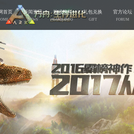
网首页
新闻资讯
游戏资料
礼包兑换
官方论坛
HOME
NEWS
GAME INFO
GIFT
FORUM