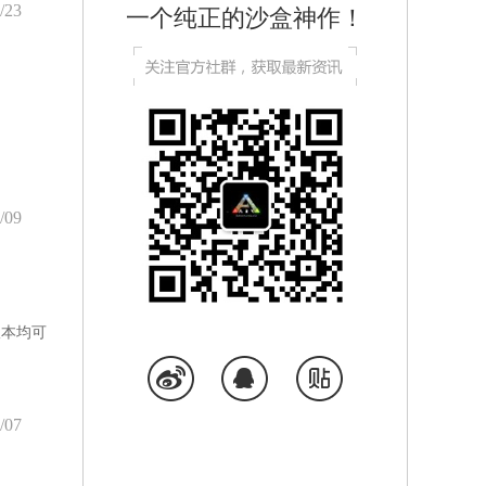
/23
一个纯正的沙盒神作！
/09
版本均可
/07