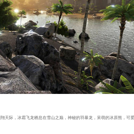
翱翔天际，冰霜飞龙栖息在雪山之巅，神秘的羽暴龙，呆萌的冰原熊，可